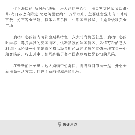
作为海口的“新时尚”地标，远大购物中心位于海口秀英区长滨四路7
号(海口市政府附近)总建筑面积约7.5万平方米。主要经营业态有：时尚
百货、好百客食品馆、探乐儿童乐园、中影国际影城、主题餐饮和美食
广场。
购物中心的馆内装饰也别具特色，六大时尚街区彰显了购物中心的
时尚感，尊贵典雅的英国街区、优雅浪漫的法国街区、风情万种的意大
利街区无论哪一个主题街区都以极具时尚及艺术感的装饰呈现在每一个
顾客眼前。行走其中，如同身临于各个国家领略世界各地的风采。
在未来的日子里，远大购物中心海口店将与海口市民一起，开创全
新海岛生活方式，打造全新的椰城亲情地标。
快捷通道